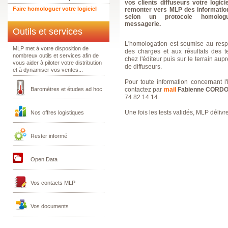
vos clients diffuseurs votre logicie
Faire homologuer votre logiciel
remonter vers MLP des informatio
selon un protocole homolo
messagerie.
Outils et services
L'homologation est soumise au resp
MLP met à votre disposition de
des charges et aux résultats des te
nombreux outils et services afin de
chez l'éditeur puis sur le terrain aup
vous aider à piloter votre distribution
de diffuseurs.
et à dynamiser vos ventes...
Pour toute information concernant l
Baromètres et études ad hoc
contactez par
mail
Fabienne CORD
74 82 14 14.
Une fois les tests validés, MLP délivr
Nos offres logistiques
Rester informé
Open Data
Vos contacts MLP
Vos documents