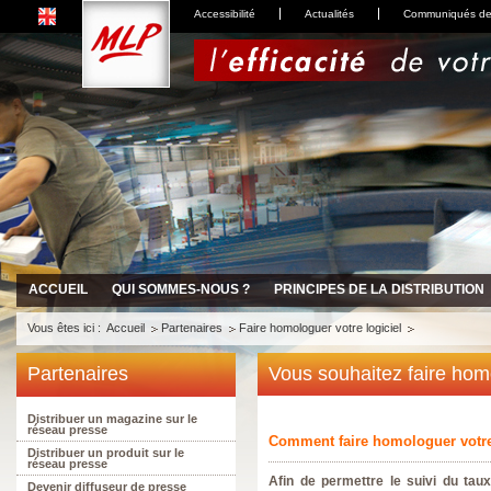
Accessibilité
Actualités
Communiqués de
ACCUEIL
QUI SOMMES-NOUS ?
PRINCIPES DE LA DISTRIBUTION
Vous êtes ici :
Accueil
Partenaires
Faire homologuer votre logiciel
Partenaires
Vous souhaitez faire homo
Distribuer un magazine sur le
réseau presse
Comment faire homologuer votre
Distribuer un produit sur le
réseau presse
Afin de permettre le suivi du tau
Devenir diffuseur de presse