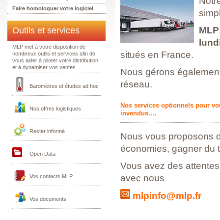
Notre
Faire homologuer votre logiciel
simpl
MLP
Outils et services
lund
MLP met à votre disposition de
situés en France.
nombreux outils et services afin de
vous aider à piloter votre distribution
et à dynamiser vos ventes...
Nous gérons également l
réseau.
Baromètres et études ad hoc
Nos services optionnels pour vo
Nos offres logistiques
invendus….
Rester informé
Nous vous proposons de
économies, gagner du 
Open Data
Vous avez des attentes
avec nous
Vos contacts MLP
mlpinfo@mlp.fr
Vos documents