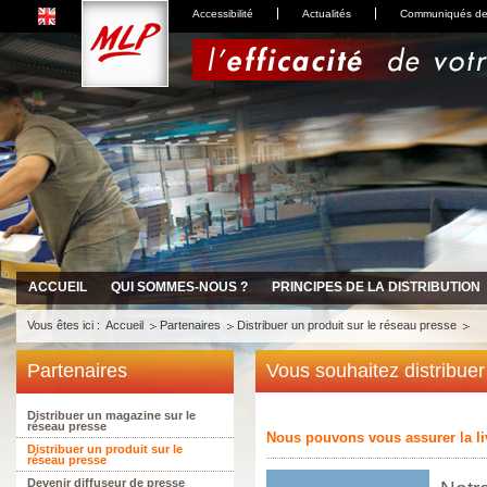
Accessibilité
Actualités
Communiqués de
ACCUEIL
QUI SOMMES-NOUS ?
PRINCIPES DE LA DISTRIBUTION
Vous êtes ici :
Accueil
Partenaires
Distribuer un produit sur le réseau presse
Partenaires
Vous souhaitez distribuer
Distribuer un magazine sur le
réseau presse
Nous pouvons vous assurer la li
Distribuer un produit sur le
réseau presse
Devenir diffuseur de presse