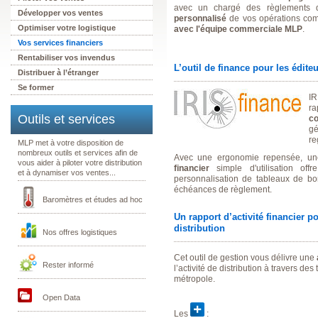
avec un chargé des règlements dé
Développer vos ventes
personnalisé
de vos opérations com
Optimiser votre logistique
avec l'équipe commerciale MLP
.
Vos services financiers
Rentabiliser vos invendus
L’outil de finance pour les édite
Distribuer à l’étranger
Se former
IR
r
Outils et services
co
gé
re
MLP met à votre disposition de
nombreux outils et services afin de
Avec une ergonomie repensée, une 
vous aider à piloter votre distribution
financier
simple d'utilisation off
et à dynamiser vos ventes...
personnalisation de tableaux de b
échéances de règlement.
Baromètres et études ad hoc
Un rapport d’activité financier p
distribution
Nos offres logistiques
Cet outil de gestion vous délivre une
Rester informé
l’activité de distribution à travers de
métropole.
Open Data
Les
: