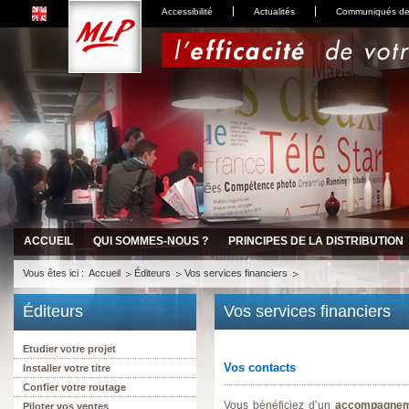
Accessibilité
Actualités
Communiqués de
ACCUEIL
QUI SOMMES-NOUS ?
PRINCIPES DE LA DISTRIBUTION
Vous êtes ici :
Accueil
Éditeurs
Vos services financiers
Éditeurs
Vos services financiers
Etudier votre projet
Vos contacts
Installer votre titre
Confier votre routage
Vous bénéficiez d’un
accompagne
Piloter vos ventes