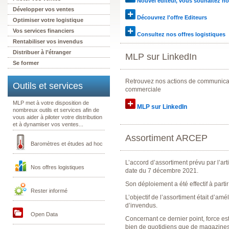
Nouvel éditeur, vous souhaitez nou
Développer vos ventes
Découvrez l'offre Editeurs
Optimiser votre logistique
Vos services financiers
Consultez nos offres logistiques
Rentabiliser vos invendus
Distribuer à l’étranger
MLP sur LinkedIn
Se former
Retrouvez nos actions de communicati
Outils et services
commerciale
MLP met à votre disposition de
MLP sur LinkedIn
nombreux outils et services afin de
vous aider à piloter votre distribution
et à dynamiser vos ventes...
Assortiment ARCEP
Baromètres et études ad hoc
L’accord d’assortiment prévu par l’arti
Nos offres logistiques
date du 7 décembre 2021.
Son déploiement a été effectif à parti
Rester informé
L’objectif de l’assortiment était d’amé
d’invendus.
Open Data
Concernant ce dernier point, force es
bien de quotidiens que de magazines 