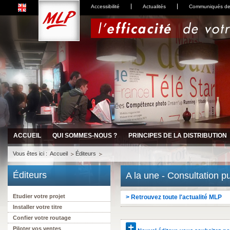
Accessibilité
Actualités
Communiqués de
ACCUEIL
QUI SOMMES-NOUS ?
PRINCIPES DE LA DISTRIBUTION
Vous êtes ici :
Accueil
Éditeurs
Éditeurs
A la une - Consultation p
Etudier votre projet
>
Retrouvez toute l'actualité MLP
Installer votre titre
Confier votre routage
Piloter vos ventes