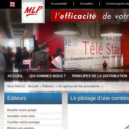
Accessibilité
Actualités
Communiqués de
ACCUEIL
QUI SOMMES-NOUS ?
PRINCIPES DE LA DISTRIBUTION
Vous êtes ici :
Accueil
Éditeurs
Un aperçu de nos prestations
Éditeurs
Le pilotage d’une combin
Etudier votre projet
Installer votre titre
Confier votre routage
Piloter vos ventes