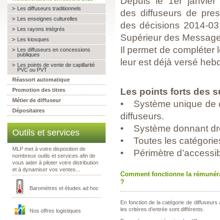
Depuis le 1er janvier
Les diffuseurs traditionnels
des diffuseurs de pres
Les enseignes culturelles
des décisions 2014-03
Les rayons intégrés
Supérieur des Message
Les kiosques
Il permet de compléter
Les diffuseurs en concessions
publiques
leur est déjà versé he
Les points de vente de capillarité
PVC ou PVT
Réassort automatique
Les points forts des
Promotion des titres
Métier de diffuseur
• Système unique de c
Dépositaires
diffuseurs.
• Système donnant droit
Outils et services
• Toutes les catégorie
MLP met à votre disposition de
• Périmètre d’accessibi
nombreux outils et services afin de
vous aider à piloter votre distribution
et à dynamiser vos ventes...
Comment fonctionne la rémunér
?
Baromètres et études ad hoc
En fonction de la catégorie de diffuseurs
les critères d’entrée sont différents.
Nos offres logistiques