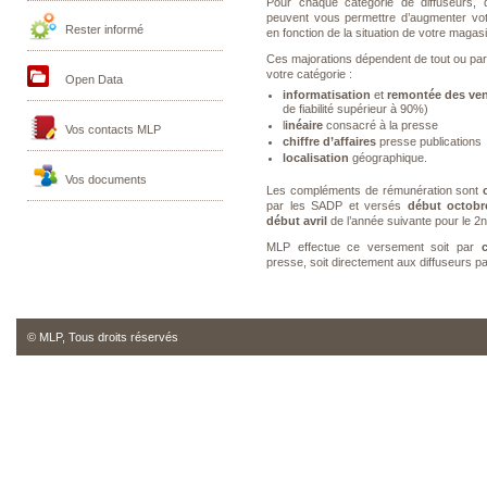
Pour chaque catégorie de diffuseurs, d
peuvent vous permettre d’augmenter vot
Rester informé
en fonction de la situation de votre magasi
Ces majorations dépendent de tout ou par
votre catégorie :
Open Data
informatisation
et
remontée des ve
de fiabilité supérieur à 90%)
l
inéaire
consacré à la presse
Vos contacts MLP
chiffre d’affaires
presse publications
localisation
géographique.
Vos documents
Les compléments de rémunération sont
par les SADP et versés
début octobr
début avril
de l’année suivante pour le 2
MLP effectue ce versement soit par
presse, soit directement aux diffuseurs p
© MLP, Tous droits réservés