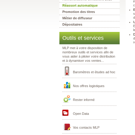
i
c
Réassort automatique
E
Promotion des titres
s
d
Métier de diffuseur
U
Dépositaires
E
l
D
Outils et services
d
r
MLP met à votre disposition de
nombreux outils et services afin de
vous aider à piloter votre distribution
et à dynamiser vos ventes...
Baromètres et études ad hoc
Nos offres logistiques
Rester informé
Open Data
Vos contacts MLP