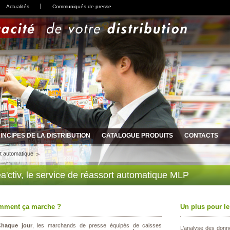
Actualités
Communiqués de presse
INCIPES DE LA DISTRIBUTION
CATALOGUE PRODUITS
CONTACTS
t automatique
a'ctiv, le service de réassort automatique MLP
mment ça marche ?
Un plus pour l
Chaque jour
, les marchands de presse équipés de caisses
L’analyse des don