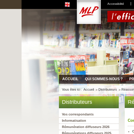
Accessibilité
ACCUEIL
QUI SOMMES-NOUS ?
PR
Vous êtes ici :
Accueil
Distributeurs
Réassor
Distributeurs
Ré
Vos correspondants
Co
Informatisation
Rémunération diffuseurs 2026
Rémunérations diffuseurs 2025