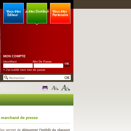
MON COMPTE
Identifiant
Mot De Passe
> J'ai oublié mon mot de passe
e marchand de presse
nées permet de
démontrer l’intérêt du réassort