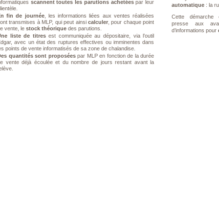
nformatiques
scannent toutes les parutions achetées
par leur
automatique
: la r
lientèle.
n fin de journée
, les informations liées aux ventes réalisées
Cette démarche c
ont transmises à MLP, qui peut ainsi
calculer
, pour chaque point
presse aux ava
e vente, le
stock théorique
des parutions.
d’informations pour
ne liste de titres
est communiquée au dépositaire, via l’outil
dgar, avec un état des ruptures effectives ou imminentes dans
es points de vente informatisés de sa zone de chalandise.
es quantités sont proposées
par MLP en fonction de la durée
e vente déjà écoulée et du nombre de jours restant avant la
elève.