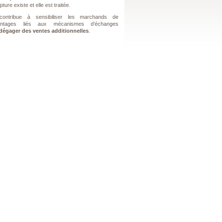
upture existe et elle est traitée.
ontribue à sensibiliser les marchands de
ntages liés aux mécanismes d’échanges
dégager des ventes additionnelles
.