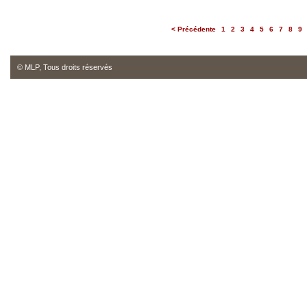
< Précédente
1
2
3
4
5
6
7
8
9
© MLP, Tous droits réservés