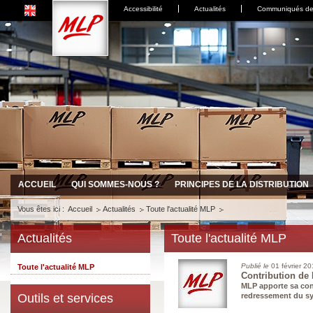
Accessibilité
Actualités
Communiqués de
ACCUEIL
QUI SOMMES-NOUS ?
PRINCIPES DE LA DISTRIBUTION
Vous êtes ici :
Accueil
Actualités
Toute l'actualité MLP
Actualités
Toute l'actualité MLP
Publié le
01 février 2
Toute l'actualité MLP
Contribution de
MLP apporte sa con
Outils et services
redressement du sy