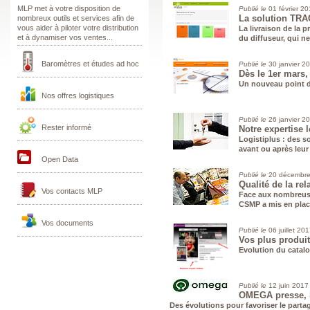
MLP met à votre disposition de
Publié le
01 février 2
La solution TRAC
nombreux outils et services afin de
vous aider à piloter votre distribution
La livraison de la p
et à dynamiser vos ventes...
du diffuseur, qui ne
Baromètres et études ad hoc
Publié le
30 janvier 2
Dès le 1er mars,
Un nouveau point d’
Nos offres logistiques
Publié le
26 janvier 2
Rester informé
Notre expertise 
Logistiplus : des s
avant ou après leur
Open Data
Publié le
20 décembre
Qualité de la re
Vos contacts MLP
Face aux nombreuses
CSMP a mis en place
Vos documents
Publié le
06 juillet 20
Vos plus produit
Evolution du catalo
Publié le
12 juin 2017
OMEGA presse, le
Des évolutions pour favoriser le partag